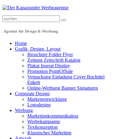
Agentur für Design & Werbung
Home
Grafik, Design, Layout
Broschüre Folder Flyer
Zeitung Zeitschrift Katalog
Plakat Inserat Display
Promotion PointOfSale
Verpackung Einladung Cover Buchtitel
Etikett
Online-Werbung Banner Signaturen
Corporate Design
Markenentwicklung
Logodesign
Werbung
Marketingkommunikation
Werbekampagne
Textkonzeption
Klassisches Marketing
Artwork